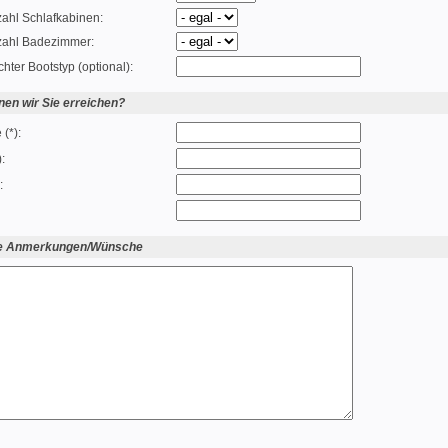
ahl Schlafkabinen:
zahl Badezimmer:
ter Bootstyp (optional):
nen wir Sie erreichen?
(*):
:
:
ge Anmerkungen/Wünsche