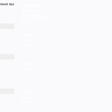
gehend das
Deutschland
Berliner Gewässer
Mecklenburger und
Brandenburger Seenplatte
Saarland
Holland
Friesland
Südholland
Belgien
Flandern
Irland
Shannon
Erne