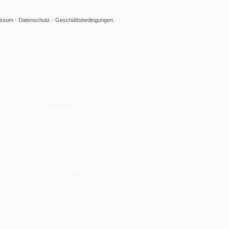
essum
-
Datenschutz
-
Geschäftsbedingungen
Frankreich
Anjou
Aquitanien
Ardennen
Bretagne
Burgund / Franche-Comté
Burgund / Loire-Tal
Burgund / Nivernais
Camargue
Charente
Elsass / Lothringen
Lot
Midi
Picardie