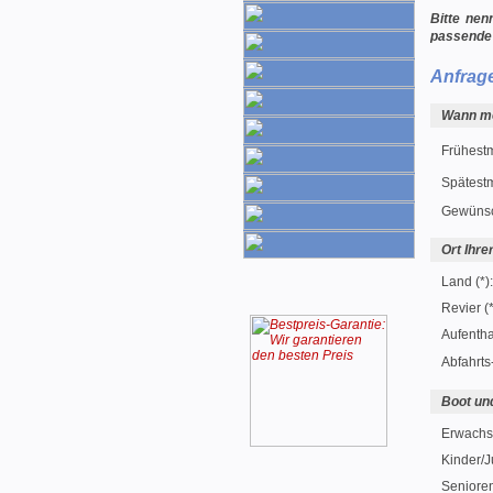
Bitte nen
passende
Anfrag
Wann mö
Frühest
Spätest
Gewünsc
Ort Ihre
Land (*):
Revier (*
Aufentha
Abfahrts
Boot un
Erwachse
Kinder/J
Seniore