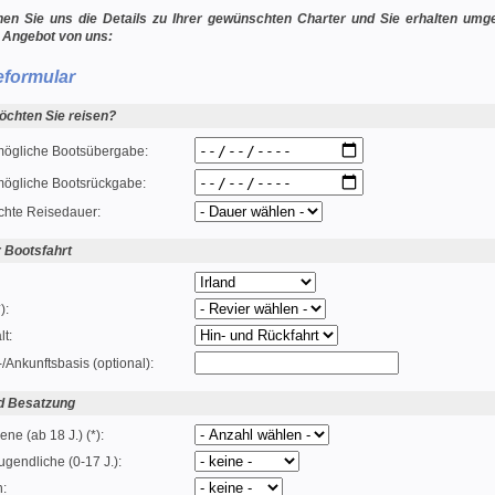
nen Sie uns die Details zu Ihrer gewünschten Charter und Sie erhalten um
 Angebot von uns:
eformular
chten Sie reisen?
mögliche Bootsübergabe:
mögliche Bootsrückgabe:
hte Reisedauer:
r Bootsfahrt
):
lt:
-/Ankunftsbasis (optional):
d Besatzung
ne (ab 18 J.) (*):
ugendliche (0-17 J.):
n: