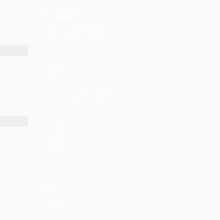
Großbritannien
Highlands (Schottland)
Themse (England)
Italien
Venezianische Lagune
Lagune von Grado & Marano
Portugal
Grande Lago
Polen
Masuren