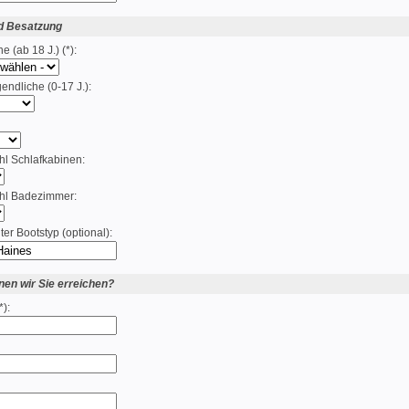
d Besatzung
 (ab 18 J.) (*):
endliche (0-17 J.):
hl Schlafkabinen:
hl Badezimmer:
r Bootstyp (optional):
nen wir Sie erreichen?
):