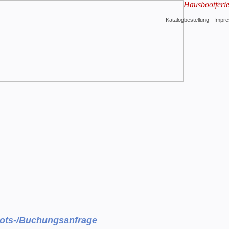
Hausbootferi
Katalogbestellung
-
Impr
ots-/Buchungsanfrage