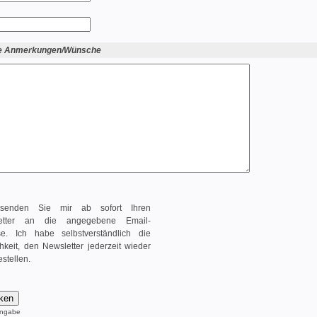
ge Anmerkungen/Wünsche
 senden Sie mir ab sofort Ihren
etter an die angegebene Email-
se. Ich habe selbstverständlich die
hkeit, den Newsletter jederzeit wieder
stellen.
tangabe