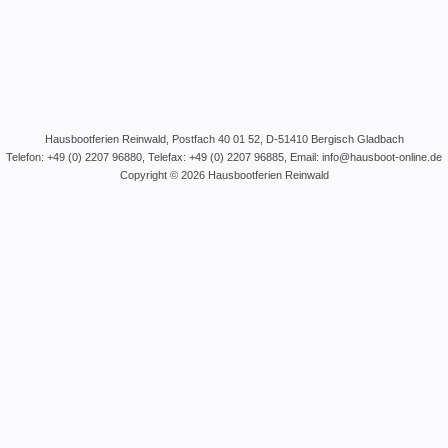
Hausbootferien
Reinwald, Postfach 40 01 52, D-51410 Bergisch Gladbach
Telefon:
+49 (0) 2207 96880
, Telefax: +49 (0) 2207 96885, Email:
info@hausboot-online.de
Copyright © 2026
Hausbootferien
Reinwald