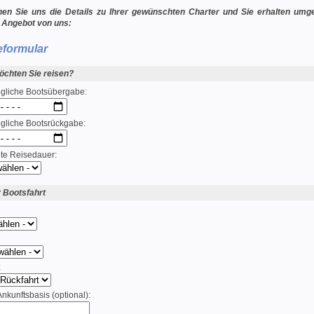
nen Sie uns die Details zu Ihrer gewünschten Charter und Sie erhalten um
 Angebot von uns:
eformular
chten Sie reisen?
gliche Bootsübergabe:
gliche Bootsrückgabe:
e Reisedauer:
r Bootsfahrt
:
Ankunftsbasis (optional):