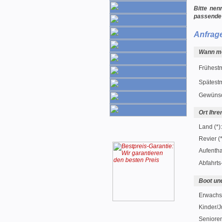
Bitte nen
passende
Anfrag
Wann mö
Frühest
Spätest
Gewünsc
Ort Ihre
Land (*):
Revier (*
Aufentha
Abfahrts
Boot un
Erwachse
Kinder/J
Seniore