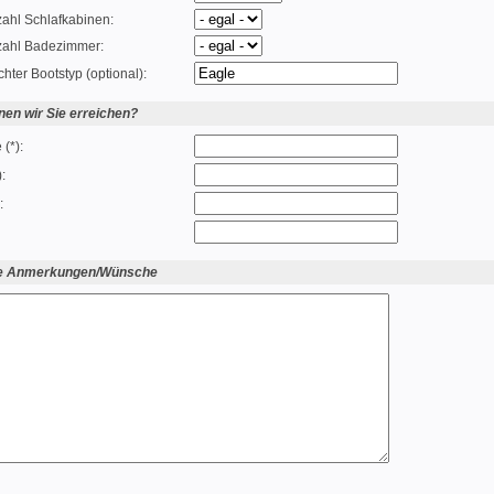
ahl Schlafkabinen:
zahl Badezimmer:
ter Bootstyp (optional):
nen wir Sie erreichen?
(*):
:
:
ge Anmerkungen/Wünsche