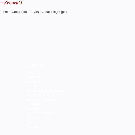
en Reinwald
essum
-
Datenschutz
-
Geschäftsbedingungen
Frankreich
Anjou
Aquitanien
Ardennen
Bretagne
Burgund / Franche-Comté
Burgund / Loire-Tal
Burgund / Nivernais
Camargue
Charente
Elsass / Lothringen
Lot
Midi
Picardie