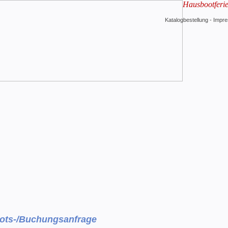
Hausbootferi
Katalogbestellung
-
Impr
ots-/Buchungsanfrage