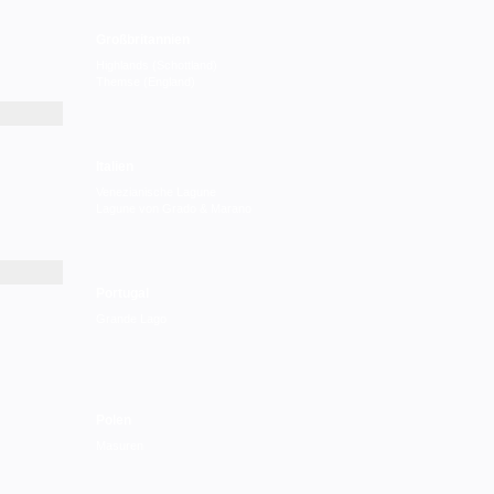
Großbritannien
Highlands (Schottland)
Themse (England)
Italien
Venezianische Lagune
Lagune von Grado & Marano
Portugal
Grande Lago
Polen
Masuren