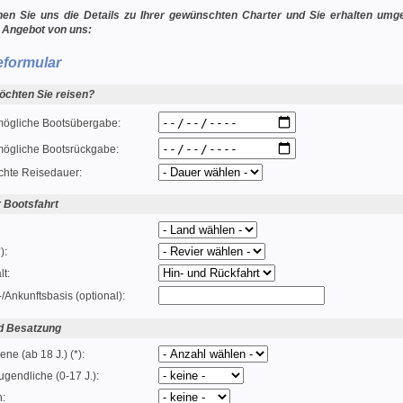
nen Sie uns die Details zu Ihrer gewünschten Charter und Sie erhalten um
 Angebot von uns:
eformular
chten Sie reisen?
mögliche Bootsübergabe:
mögliche Bootsrückgabe:
hte Reisedauer:
r Bootsfahrt
):
lt:
-/Ankunftsbasis (optional):
d Besatzung
ne (ab 18 J.) (*):
ugendliche (0-17 J.):
n: