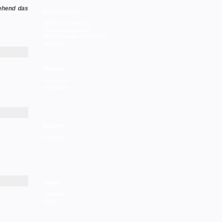
gehend das
Deutschland
Berliner Gewässer
Mecklenburger und
Brandenburger Seenplatte
Saarland
Holland
Friesland
Südholland
Belgien
Flandern
Irland
Shannon
Erne