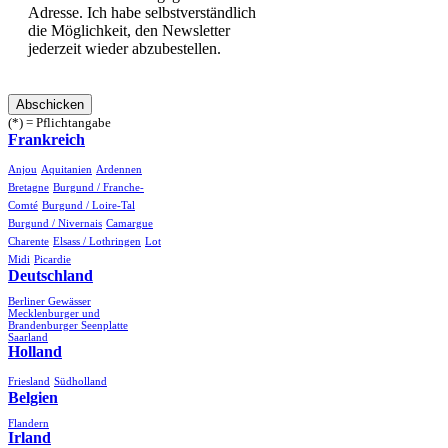
Adresse. Ich habe selbstverständlich
die Möglichkeit, den Newsletter
jederzeit wieder abzubestellen.
(*) = Pflichtangabe
Frankreich
Anjou
Aquitanien
Ardennen
Bretagne
Burgund / Franche-
Comté
Burgund / Loire-Tal
Burgund / Nivernais
Camargue
Charente
Elsass / Lothringen
Lot
Midi
Picardie
Deutschland
Berliner Gewässer
Mecklenburger und
Brandenburger Seenplatte
Saarland
Holland
Friesland
Südholland
Belgien
Flandern
Irland