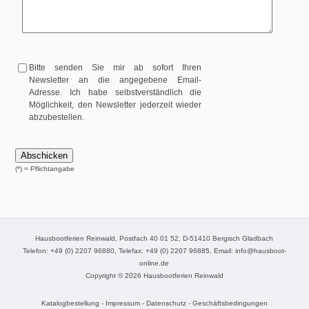
Bitte senden Sie mir ab sofort Ihren
Newsletter an die angegebene Email-
Adresse. Ich habe selbstverständlich die
Möglichkeit, den Newsletter jederzeit wieder
abzubestellen.
(*) = Pflichtangabe
Hausbootferien
Reinwald, Postfach 40 01 52, D-51410 Bergisch Gladbach
Telefon:
+49 (0) 2207 96880
, Telefax: +49 (0) 2207 96885, Email:
info@hausboot-
online.de
Copyright © 2026
Hausbootferien
Reinwald
Katalogbestellung
-
Impressum
-
Datenschutz
-
Geschäftsbedingungen