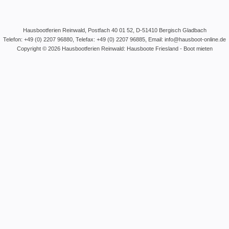
Hausbootferien
Reinwald, Postfach 40 01 52, D-51410 Bergisch Gladbach
Telefon:
+49 (0) 2207 96880
, Telefax: +49 (0) 2207 96885, Email:
info@hausboot-online.de
Copyright © 2026
Hausbootferien
Reinwald: Hausboote Friesland - Boot mieten