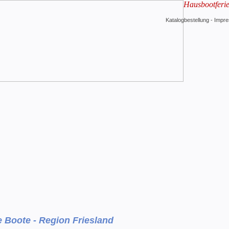
Hausbootferi
Katalogbestellung
-
Impr
 Boote - Region Friesland