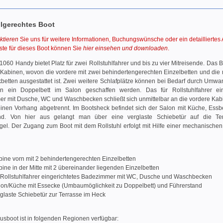
hlgerechtes Boot
ktieren
Sie uns für weitere Informationen, Buchungswünsche oder ein detailliertes
iste für dieses Boot können Sie
hier einsehen und downloaden
.
 1060 Handy bietet Platz für zwei Rollstuhlfahrer und bis zu vier Mitreisende. Das B
Kabinen, wovon die vordere mit zwei behindertengerechten Einzelbetten und die m
betten ausgestattet ist. Zwei weitere Schlafplätze können bei Bedarf durch Umw
in ein Doppelbett im Salon geschaffen werden. Das für Rollstuhlfahrer ein
r mit Dusche, WC und Waschbecken schließt sich unmittelbar an die vordere Kab
 einen Vorhang abgetrennt. Im Bootsheck befindet sich der Salon mit Küche, Essb
nd. Von hier aus gelangt man über eine verglaste Schiebetür auf die Te
el. Der Zugang zum Boot mit dem Rollstuhl erfolgt mit Hilfe einer mechanischen
bine vorn mit 2 behindertengerechten Einzelbetten
ine in der Mitte mit 2 übereinander liegenden Einzelbetten
r Rollstuhlfahrer eingerichtetes Badezimmer mit WC, Dusche und Waschbecken
lon/Küche mit Essecke (Umbaumöglichkeit zu Doppelbett) und Führerstand
glaste Schiebetür zur Terrasse im Heck
sboot ist in folgenden Regionen verfügbar: