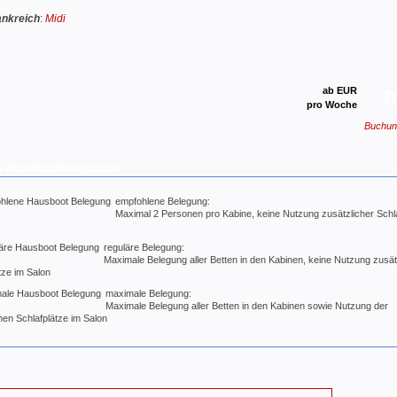
ankreich
:
Midi
ab EUR
7
pro Woche
Buchun
e Hausboot-Belegungen
empfohlene Belegung:
Maximal 2 Personen pro Kabine, keine Nutzung zusätzlicher Schl
reguläre Belegung:
Maximale Belegung aller Betten in den Kabinen, keine Nutzung zusät
tze im Salon
maximale Belegung:
Maximale Belegung aller Betten in den Kabinen sowie Nutzung der
hen Schlafplätze im Salon