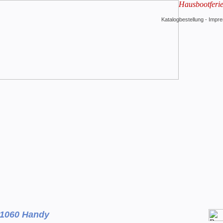
Hausbootferi
Katalogbestellung
-
Impr
 1060 Handy