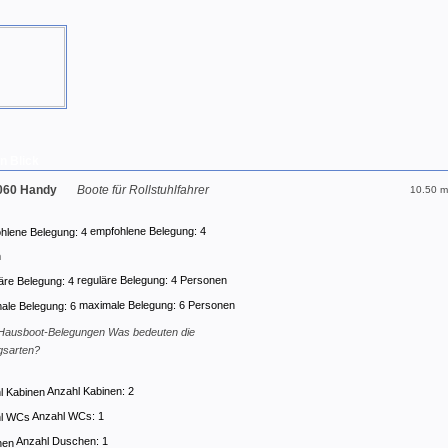
n Blick
1060 Handy
Boote für Rollstuhlfahrer
10.50 m
empfohlene Belegung: 4
n
reguläre Belegung: 4 Personen
maximale Belegung: 6 Personen
Was bedeuten die
gsarten?
Anzahl Kabinen: 2
Anzahl WCs: 1
Anzahl Duschen: 1