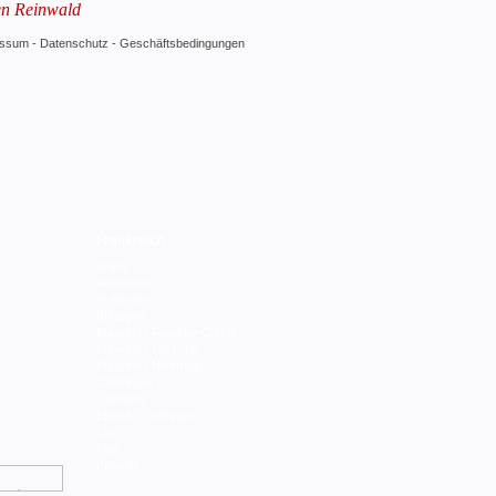
en Reinwald
essum
-
Datenschutz
-
Geschäftsbedingungen
Frankreich
Anjou
Aquitanien
Ardennen
Bretagne
Burgund / Franche-Comté
Burgund / Loire-Tal
Burgund / Nivernais
Camargue
Charente
Elsass / Lothringen
Lot
Midi
Picardie