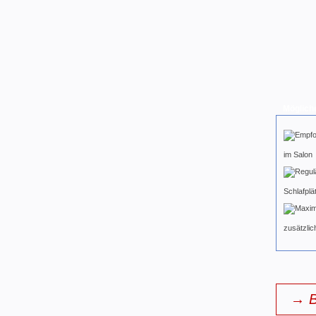
Möglich
im Salon
Schlafplä
zusätzlic
→ B