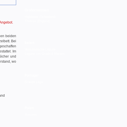
Großbritannien
Highlands (Schottland)
Themse (England)
 Angebot.
den beiden
elbett. Bei
Italien
geschaffen
Venezianische Lagune
tattet. Im
Lagune von Grado & Marano
Sicher und
erstand, wo
Portugal
Grande Lago
and
Polen
Masuren