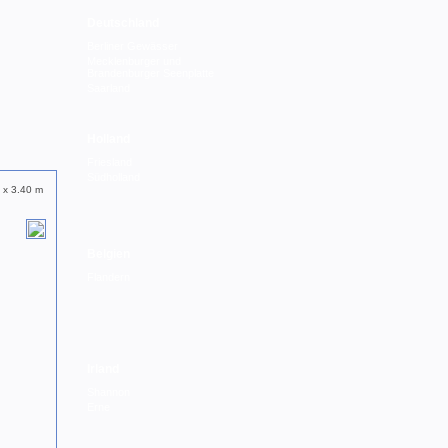
Deutschland
Berliner Gewässer
Mecklenburger und
Brandenburger Seenplatte
Saarland
Holland
Friesland
Südholland
 x 3.40 m
Belgien
Flandern
Irland
Shannon
Erne