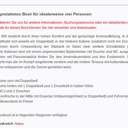
estattetes Boot für idealerweise vier Personen
ktieren
Sie uns für weitere Informationen, Buchungswünsche oder ein detailliertes
iste für dieses Boot können Sie
hier einsehen und downloaden
.
s 900 besticht durch ihren hohen Komfort und die geräumige Innenaufteilung. In 
findet sich jeweils ein Doppelbett, in der hinteren Kabine zusätzlich noch ein Einz
nnen durch Umwandlung der Sitzbank im Salon zwei weitere Schlafplätze 
lle Kabinen sind mit einem angrenzenden Badezimmer mit Dusche und WC ausges
lon mit Panoramablick finden Sie den Innensteuerstand und den Essbereich. 
eicht man die im Rumpf vorgeformte vordere und die hintere Terasse mit Außensteu
ns entspannen und die Sonne genießen kann.
bine vorn mit Doppelbett
ine hinten mit 1 Doppelbett und 1 Einzelbett in halber Höhe
WCs und 2 Duschen
lon/Küche in der Mitte mit Essecke Umbaumöglichkeit zu Doppelbett) und Führerst
Steuerstand im Freien
sboot ist in folgenden Regionen verfügbar:
ankreich
:
Anjou