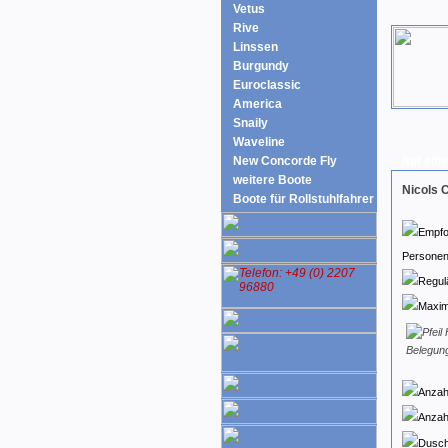
Vetus
Rive
Linssen
Burgundy
Euroclassic
America
Snaily
Waveline
New Concorde Fly
Auf eine
weitere Boote
Nicols 
Boote für Rollstuhlfahrer
Persone
Belegun