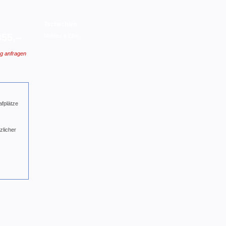
Tschechien
355,–
Moldau & Elbe
g anfragen
afplätze
zlicher