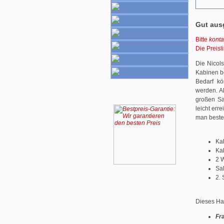
Gut ausg
Bitte
konta
Die Preisl
Die Nicol
Kabinen be
Bedarf kö
werden. A
großen Sa
leicht err
man beste
Ka
Kab
2 
Sa
2. 
Dieses Hau
Fr