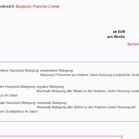
ankreich
:
Burgund / Franche-Comté
ab EUR
9
pro Woche
Buchun
e Hausboot-Belegungen
empfohlene Belegung:
Maximal 2 Personen pro Kabine, keine Nutzung zusätzlicher Schl
reguläre Belegung:
Maximale Belegung aller Betten in den Kabinen, keine Nutzung zusät
tze im Salon
maximale Belegung:
Maximale Belegung aller Betten in den Kabinen sowie Nutzung der
hen Schlafplätze im Salon