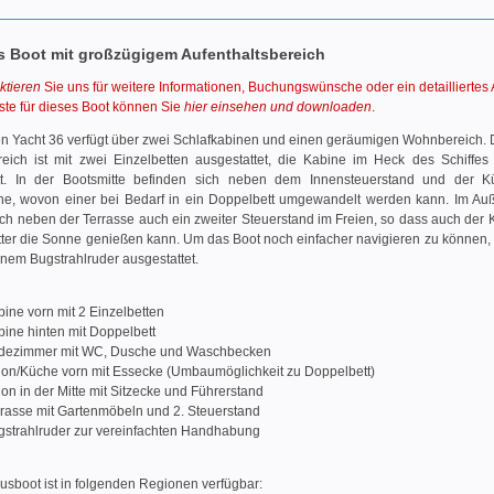
s Boot mit großzügigem Aufenthaltsbereich
ktieren
Sie uns für weitere Informationen, Buchungswünsche oder ein detailliertes
iste für dieses Boot können Sie
hier einsehen und downloaden
.
en Yacht 36 verfügt über zwei Schlafkabinen und einen geräumigen Wohnbereich. 
eich ist mit zwei Einzelbetten ausgestattet, die Kabine im Heck des Schiffes
t. In der Bootsmitte befinden sich neben dem Innensteuerstand und der 
che, wovon einer bei Bedarf in ein Doppelbett umgewandelt werden kann. Im Au
ich neben der Terrasse auch ein zweiter Steuerstand im Freien, so dass auch der 
ter die Sonne genießen kann. Um das Boot noch einfacher navigieren zu können,
inem Bugstrahlruder ausgestattet.
ine vorn mit 2 Einzelbetten
ine hinten mit Doppelbett
dezimmer mit WC, Dusche und Waschbecken
lon/Küche vorn mit Essecke (Umbaumöglichkeit zu Doppelbett)
on in der Mitte mit Sitzecke und Führerstand
rrasse mit Gartenmöbeln und 2. Steuerstand
gstrahlruder zur vereinfachten Handhabung
sboot ist in folgenden Regionen verfügbar: