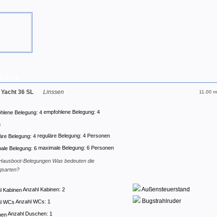
n Blick
 Yacht 36 SL
Linssen
11.00 m
empfohlene Belegung: 4
n
reguläre Belegung: 4 Personen
maximale Belegung: 6 Personen
Was bedeuten die
gsarten?
Außensteuerstand
Anzahl Kabinen: 2
Bugstrahlruder
Anzahl WCs: 1
Anzahl Duschen: 1