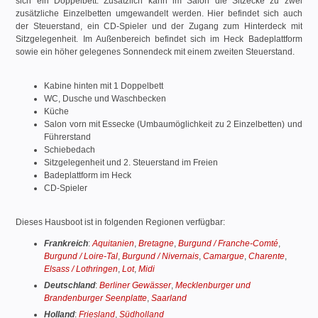
sich ein Doppelbett. Zusätzlich kann im Salon die Sitzecke zu zwei
zusätzliche Einzelbetten umgewandelt werden. Hier befindet sich auch
der Steuerstand, ein CD-Spieler und der Zugang zum Hinterdeck mit
Sitzgelegenheit. Im Außenbereich befindet sich im Heck Badeplattform
sowie ein höher gelegenes Sonnendeck mit einem zweiten Steuerstand.
Kabine hinten mit 1 Doppelbett
WC, Dusche und Waschbecken
Küche
Salon vorn mit Essecke (Umbaumöglichkeit zu 2 Einzelbetten) und
Führerstand
Schiebedach
Sitzgelegenheit und 2. Steuerstand im Freien
Badeplattform im Heck
CD-Spieler
Dieses Hausboot ist in folgenden Regionen verfügbar:
Frankreich
:
Aquitanien
,
Bretagne
,
Burgund / Franche-Comté
,
Burgund / Loire-Tal
,
Burgund / Nivernais
,
Camargue
,
Charente
,
Elsass / Lothringen
,
Lot
,
Midi
Deutschland
:
Berliner Gewässer
,
Mecklenburger und
Brandenburger Seenplatte
,
Saarland
Holland
:
Friesland
,
Südholland