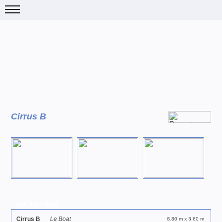
Cirrus B
Auf einen Blick
Cirrus B
Le Boat
8.80 m x 3.60 m